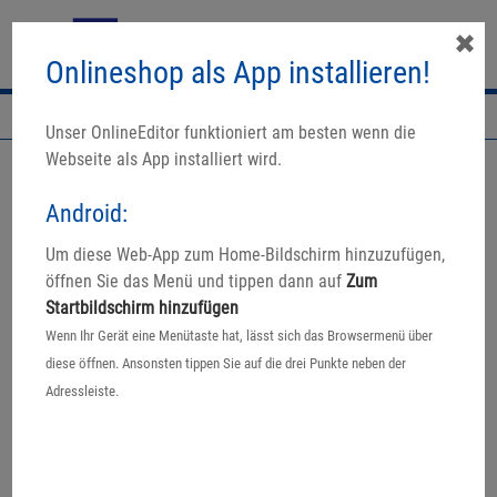
✖
Onlineshop als App installieren!
Navigation
Unser OnlineEditor funktioniert am besten wenn die
Webseite als App installiert wird.
Android:
Um diese Web-App zum Home-Bildschirm hinzuzufügen,
öffnen Sie das Menü und tippen dann auf
Zum
Startbildschirm hinzufügen
Wenn Ihr Gerät eine Menütaste hat, lässt sich das Browsermenü über
diese öffnen. Ansonsten tippen Sie auf die drei Punkte neben der
Adressleiste.