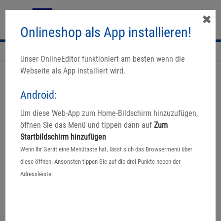
✖
Onlineshop als App installieren!
Navigation
Unser OnlineEditor funktioniert am besten wenn die
Webseite als App installiert wird.
Android:
☀️Fotobuch-Aktion☀️
Um diese Web-App zum Home-Bildschirm hinzuzufügen,
25% auf Fotobücher:
öffnen Sie das Menü und tippen dann auf
Zum
- Classic Fotobücher
Startbildschirm hinzufügen
- Premium Fotobücher
Wenn Ihr Gerät eine Menütaste hat, lässt sich das Browsermenü über
diese öffnen. Ansonsten tippen Sie auf die drei Punkte neben der
* Aktion gültig von 04.07. bis 31.08.26
Adressleiste.
Preise sind online, sowie in der Software bereits reduziert.
Mehr Infos zur Aktion