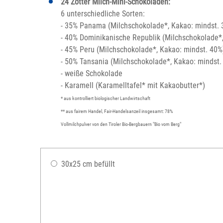
24 Zotter Milch-Mini-Schokoladen:
6 unterschiedliche Sorten:
- 35% Panama (Milchschokolade*, Kakao: mindst. 
- 40% Dominikanische Republik (Milchschokolade*
- 45% Peru (Milchschokolade*, Kakao: mindst. 40%
- 50% Tansania (Milchschokolade*, Kakao: mindst.
- weiße Schokolade
- Karamell (Karamelltafel* mit Kakaobutter*)
* aus kontrolliert biologischer Landwirtschaft
** aus fairem Handel, Fair-Handelsanzeil insgesamt: 78%
Vollmilchpulver von den Tiroler Bio-Bergbauern "Bio vom Berg"
30x25 cm befüllt