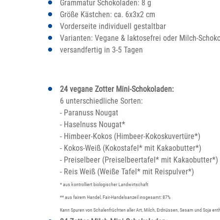
Grammatur Schokoladen: 8 g
Größe Kästchen: ca. 6x3x2 cm
Vorderseite individuell gestaltbar
Varianten: Vegane & laktosefrei oder Milch-Schok
versandfertig in 3-5 Tagen
24 vegane Zotter Mini-Schokoladen:
6 unterschiedliche Sorten:
- Paranuss Nougat
- Haselnuss Nougat*
- Himbeer-Kokos (Himbeer-Kokoskuvertüre*)
- Kokos-Weiß (Kokostafel* mit Kakaobutter*)
- Preiselbeer (Preiselbeertafel* mit Kakaobutter*)
- Reis Weiß (Weiße Tafel* mit Reispulver*)
* aus kontrolliert biologischer Landwirtschaft
** aus fairem Handel, Fair-Handelsanzeil insgesamt: 87%
Kann Spuren von Schalenfrüchten aller Art, Milch, Erdnüssen, Sesam und Soja ent