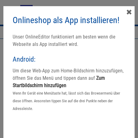
✖
Onlineshop als App installieren!
Navigation
Unser OnlineEditor funktioniert am besten wenn die
Webseite als App installiert wird.
Android:
Um diese Web-App zum Home-Bildschirm hinzuzufügen,
öffnen Sie das Menü und tippen dann auf
Zum
Startbildschirm hinzufügen
Wenn Ihr Gerät eine Menütaste hat, lässt sich das Browsermenü über
diese öffnen. Ansonsten tippen Sie auf die drei Punkte neben der
Adressleiste.