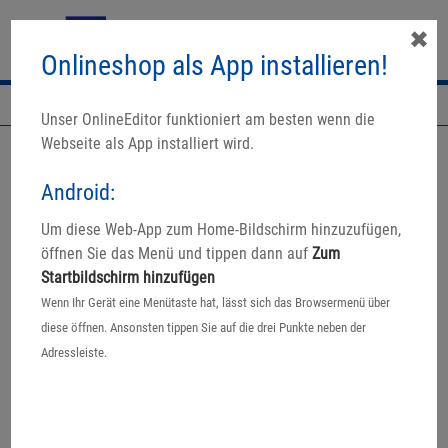
✖
Onlineshop als App installieren!
Navigation
Unser OnlineEditor funktioniert am besten wenn die
Webseite als App installiert wird.
Android:
Um diese Web-App zum Home-Bildschirm hinzuzufügen,
öffnen Sie das Menü und tippen dann auf
Zum
Startbildschirm hinzufügen
Wenn Ihr Gerät eine Menütaste hat, lässt sich das Browsermenü über
diese öffnen. Ansonsten tippen Sie auf die drei Punkte neben der
Adressleiste.