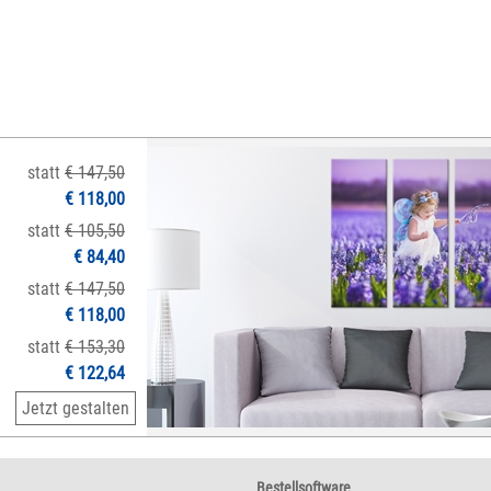
statt
€ 147,50
€ 118,00
statt
€ 105,50
€ 84,40
statt
€ 147,50
€ 118,00
statt
€ 153,30
€ 122,64
Jetzt gestalten
Bestellsoftware