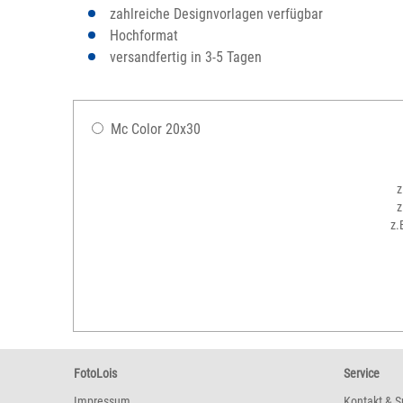
zahlreiche Designvorlagen verfügbar
Hochformat
versandfertig in 3-5 Tagen
Mc Color 20x30
z
z
z.
FotoLois
Service
Impressum
Kontakt & S