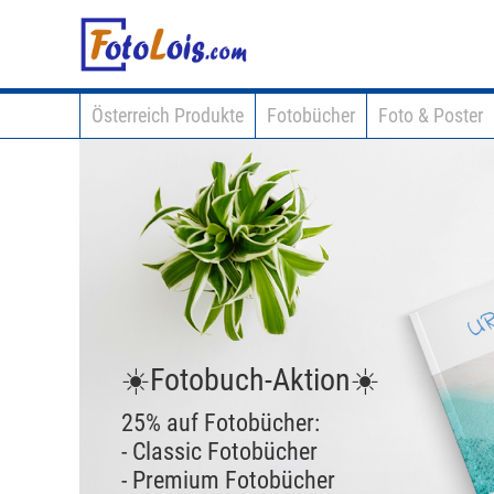
Österreich Produkte
Fotobücher
Foto & Poster
otobuch-Aktion☀️
auf Fotobücher:
assic Fotobücher
emium Fotobücher